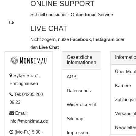
ONLINE SUPPORT
Schnell und sicher - Online
Email
Service
LIVE CHAT
Nicht zögern, nutze
Facebook
,
Instagram
oder
den
Live Chat
Gesetzliche
Informati
Informationen
Über Mon
Syker Str. 71,
AGB
Emtinghausen
Karriere
Datenschutz
Tel: 04295 260
Zahlungsm
98 23
Widerrufsrecht
Email:
Versandin
Sitemap
info@monkimau.de
Newslette
(Mo-Fr.) 9:00 -
Impressum