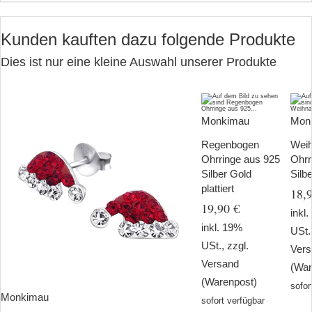
Kunden kauften dazu folgende Produkte
Dies ist nur eine kleine Auswahl unserer Produkte
Monkimau
Mon
Regenbogen
Wei
Ohrringe aus 925
Ohrr
Silber Gold
Silb
plattiert
18,
19,90 €
inkl
inkl. 19%
USt.
USt., zzgl.
Ver
Versand
(War
(Warenpost)
sofor
Monkimau
sofort verfügbar