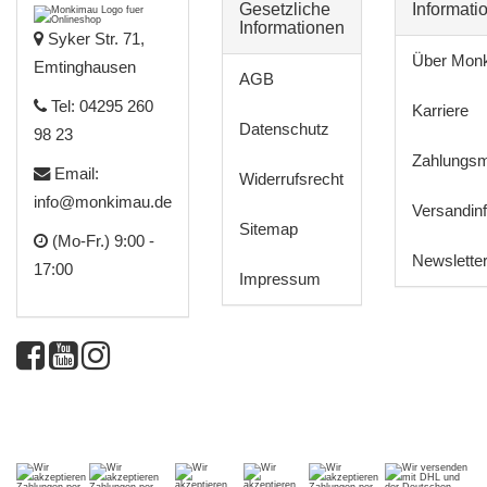
Gesetzliche
Informati
Informationen
Syker Str. 71,
Über Mon
Emtinghausen
AGB
Tel: 04295 260
Karriere
Datenschutz
98 23
Zahlungsm
Email:
Widerrufsrecht
info@monkimau.de
Versandin
Sitemap
(Mo-Fr.) 9:00 -
Newslette
17:00
Impressum