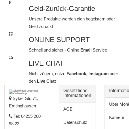
Geld-Zurück-Garantie
Unsere Produkte werden dich begeistern oder
Geld zurück!
ONLINE SUPPORT
Schnell und sicher - Online
Email
Service
LIVE CHAT
Nicht zögern, nutze
Facebook
,
Instagram
oder
den
Live Chat
Gesetzliche
Informati
Informationen
Syker Str. 71,
Über Mon
Emtinghausen
AGB
Tel: 04295 260
Karriere
Datenschutz
98 23