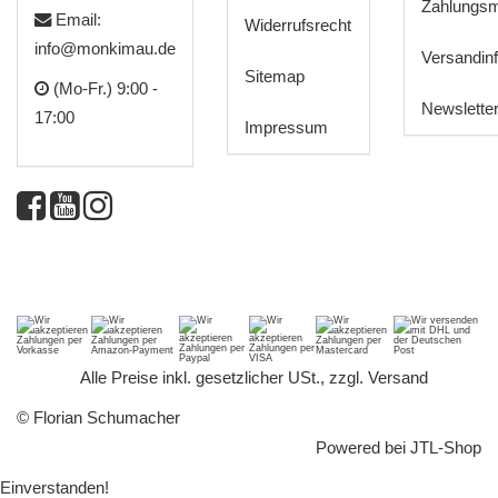
Zahlungsm
Email:
Widerrufsrecht
info@monkimau.de
Versandin
Sitemap
(Mo-Fr.) 9:00 -
Newslette
17:00
Impressum
*
Alle Preise inkl. gesetzlicher USt., zzgl.
Versand
© Florian Schumacher
Powered bei
JTL-Shop
Einverstanden!