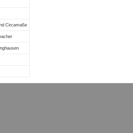
ind Circamaße
macher
tinghausen