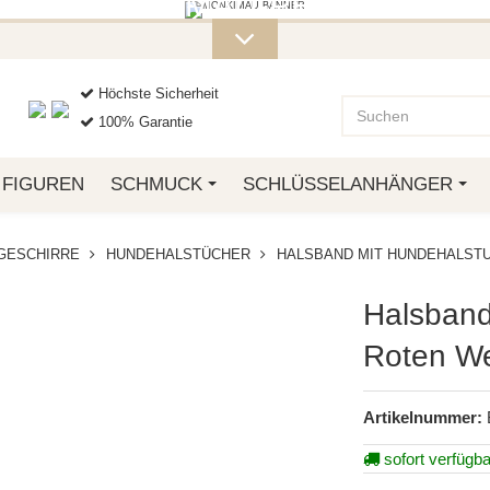
ITERE MONKIMAU-PRODUKTE FI
OTTO.
Höchste Sicherheit
100% Garantie
FIGUREN
SCHMUCK
SCHLÜSSELANHÄNGER
GESCHIRRE
HUNDEHALSTÜCHER
HALSBAND MIT HUNDEHALSTU
Halsband
Roten We
Artikelnummer:
sofort verfügba