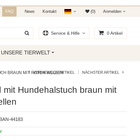
NDET IHR AUF AMAZON &
FAQ
News
Kontakt
(0)
Anmelden
Service & Hilfe
0
Artikel
UNSERE TIERWELT
|
CH BRAUN MIT ROTEN WELLEN
VORHERIGER ARTIKEL
NÄCHSTER ARTIKEL
 mit Hundehalstuch braun mit
llen
BAN-44183
r