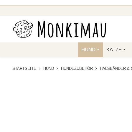
BEI FUNKELINO.DE. WE
HUND
KATZE
STARTSEITE
HUND
HUNDEZUBEHÖR
HALSBÄNDER & 