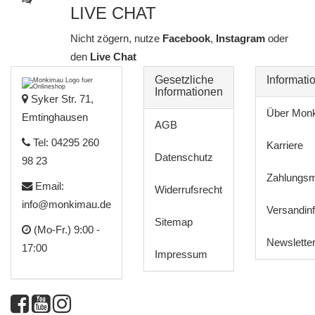
LIVE CHAT
Nicht zögern, nutze
Facebook
,
Instagram
oder
den
Live Chat
Gesetzliche
Informati
Informationen
Syker Str. 71,
Über Mon
Emtinghausen
AGB
Tel: 04295 260
Karriere
Datenschutz
98 23
Zahlungsm
Email:
Widerrufsrecht
info@monkimau.de
Versandin
Sitemap
(Mo-Fr.) 9:00 -
Newslette
17:00
Impressum