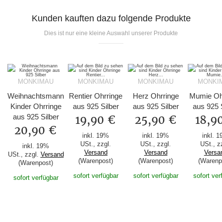
Kunden kauften dazu folgende Produkte
Dies ist nur eine kleine Auswahl unserer Produkte
MONKIMAU
MONKIMAU
MONKIMAU
MONKI
Weihnachtsmann
Rentier Ohrringe
Herz Ohrringe
Mumie Oh
Kinder Ohrringe
aus 925 Silber
aus 925 Silber
aus 925 
aus 925 Silber
19,90 €
25,90 €
18,9
20,90 €
inkl. 19%
inkl. 19%
inkl. 
USt., zzgl.
USt., zzgl.
USt., z
inkl. 19%
Versand
Versand
Versa
USt., zzgl.
Versand
(Warenpost)
(Warenpost)
(Warenp
(Warenpost)
sofort verfügbar
sofort verfügbar
sofort ver
sofort verfügbar