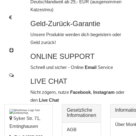
Deutschlandweit ab 29,- EUR (ausgenommen
Katzestreu)
Geld-Zurück-Garantie
Unsere Produkte werden dich begeistern oder
Geld zurück!
ONLINE SUPPORT
Schnell und sicher - Online
Email
Service
LIVE CHAT
Nicht zögern, nutze
Facebook
,
Instagram
oder
den
Live Chat
Gesetzliche
Informati
Informationen
Syker Str. 71,
Über Mon
Emtinghausen
AGB