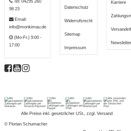
Tel: 04295 260
Karriere
Datenschutz
98 23
Zahlungsm
Email:
Widerrufsrecht
info@monkimau.de
Versandin
Sitemap
(Mo-Fr.) 9:00 -
Newslette
17:00
Impressum
*
Alle Preise inkl. gesetzlicher USt., zzgl.
Versand
© Florian Schumacher