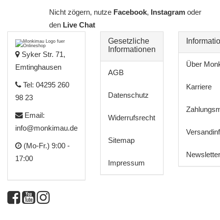
Nicht zögern, nutze
Facebook
,
Instagram
oder
den
Live Chat
Gesetzliche
Informati
Informationen
Syker Str. 71,
Über Mon
Emtinghausen
AGB
Tel: 04295 260
Karriere
Datenschutz
98 23
Zahlungsm
Email:
Widerrufsrecht
info@monkimau.de
Versandin
Sitemap
(Mo-Fr.) 9:00 -
Newslette
17:00
Impressum