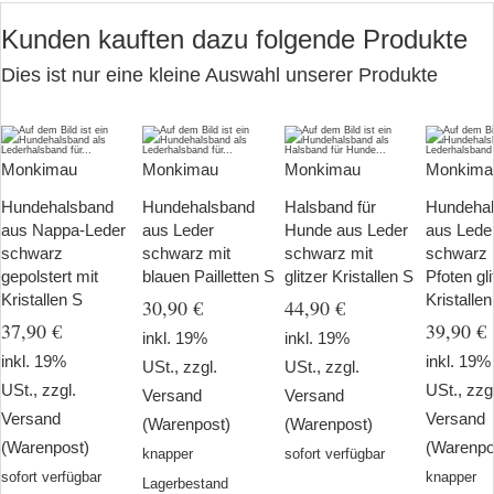
Kunden kauften dazu folgende Produkte
Dies ist nur eine kleine Auswahl unserer Produkte
Monkimau
Monkimau
Monkimau
Monkima
Hundehalsband
Hundehalsband
Halsband für
Hundeha
aus Nappa-Leder
aus Leder
Hunde aus Leder
aus Lede
schwarz
schwarz mit
schwarz mit
schwarz 
gepolstert mit
blauen Pailletten S
glitzer Kristallen S
Pfoten gli
Kristallen S
Kristalle
30,90 €
44,90 €
37,90 €
39,90 €
inkl. 19%
inkl. 19%
inkl. 19%
inkl. 19%
USt., zzgl.
USt., zzgl.
USt., zzgl.
USt., zzg
Versand
Versand
Versand
Versand
(Warenpost)
(Warenpost)
(Warenpost)
(Warenpo
knapper
sofort verfügbar
sofort verfügbar
knapper
Lagerbestand