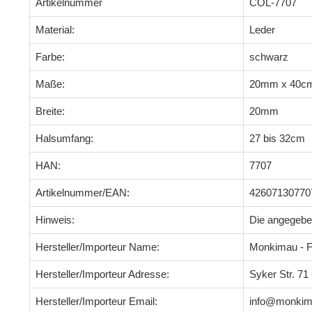
Artikelnummer
COL-7707
Material:
Leder
Farbe:
schwarz
Maße:
20mm x 40c
Breite:
20mm
Halsumfang:
27 bis 32cm
HAN:
7707
Artikelnummer/EAN:
42607130770
Hinweis:
Die angegeb
Hersteller/Importeur Name:
Monkimau - F
Hersteller/Importeur Adresse:
Syker Str. 7
Hersteller/Importeur Email:
info@monkim