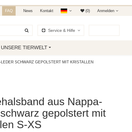
NDET IHR AUF AMAZON &
FAQ
News
Kontakt
(0)
Anmelden
Service & Hilfe
0
Artikel
UNSERE TIERWELT
-LEDER SCHWARZ GEPOLSTERT MIT KRISTALLEN
halsband aus Nappa-
schwarz gepolstert mit
llen S-XS