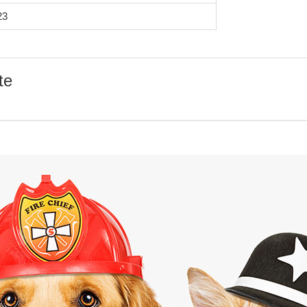
23
te