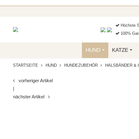
BEI FUNKELINO.DE. WE
Höchste S
100% Gara
HUND
KATZE
STARTSEITE
HUND
HUNDEZUBEHÖR
HALSBÄNDER & 
vorheriger Artikel
|
nächster Artikel