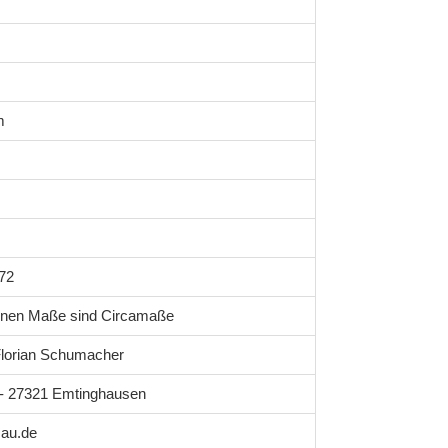
m
72
enen Maße sind Circamaße
lorian Schumacher
1 - 27321 Emtinghausen
au.de