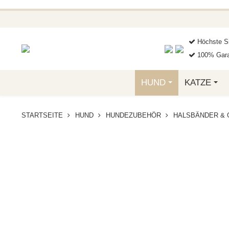
BEI FUNKELINO.DE. WE
Höchste Si
100% Gara
HUND
KATZE
STARTSEITE
HUND
HUNDEZUBEHÖR
HALSBÄNDER & 