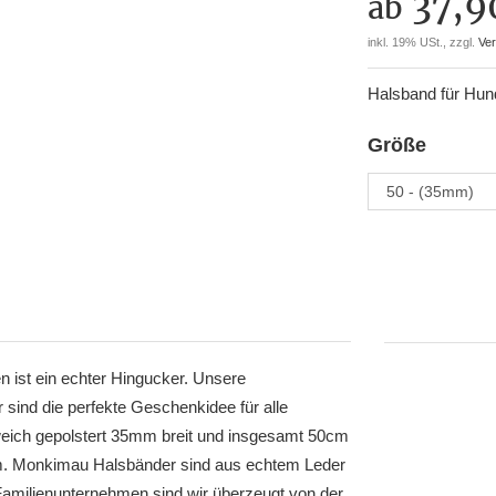
37,9
ab
inkl. 19% USt., zzgl.
Ve
Halsband für Hund
Größe
 ist ein echter Hingucker. Unsere
sind die perfekte Geschenkidee für alle
weich gepolstert 35mm breit und insgesamt 50cm
0 cm. Monkimau Halsbänder sind aus echtem Leder
Familienunternehmen sind wir überzeugt von der