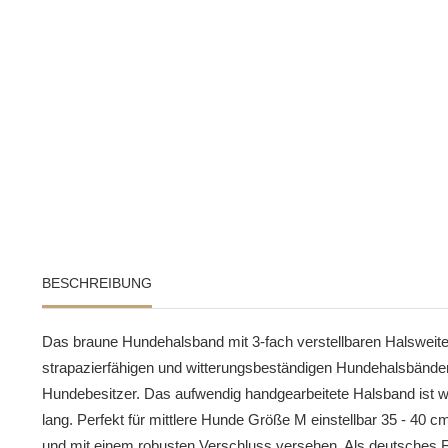
BESCHREIBUNG
Das braune Hundehalsband mit 3-fach verstellbaren Halsweiten
strapazierfähigen und witterungsbeständigen Hundehalsbänder 
Hundebesitzer. Das aufwendig handgearbeitete Halsband ist 
lang. Perfekt für mittlere Hunde Größe M einstellbar 35 - 4
und mit einem robusten Verschluss versehen. Als deutsches 