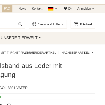
NDET IHR AUF AMAZON &
FAQ
News
Kontakt
(0)
Anmelden
Service & Hilfe
0
Artikel
UNSERE TIERWELT
|
 MIT FLECHTPRÄGUNG
VORHERIGER ARTIKEL
NÄCHSTER ARTIKEL
sband aus Leder mit
ägung
COL-8981-VATER
r