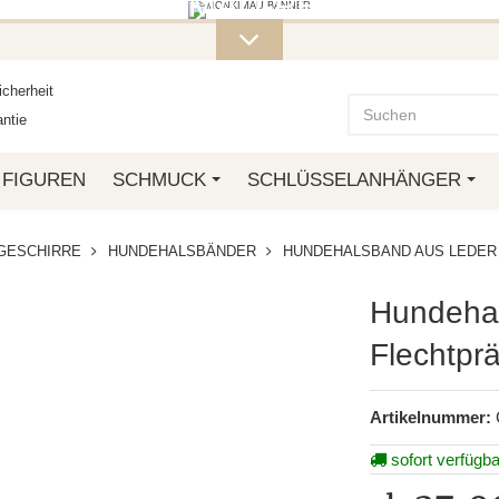
ITERE MONKIMAU-PRODUKTE FI
OTTO.
cherheit
ntie
FIGUREN
SCHMUCK
SCHLÜSSELANHÄNGER
GESCHIRRE
HUNDEHALSBÄNDER
HUNDEHALSBAND AUS LEDER
Hundehal
Flechtpr
Artikelnummer:
sofort verfügba