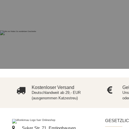
Kostenloser Versand
Gel
Deutschlandweit ab 29,- EUR
Uns
(ausgenommen Katzestreu)
ode
GESETZLI
Syker Str. 71, Emtinghausen