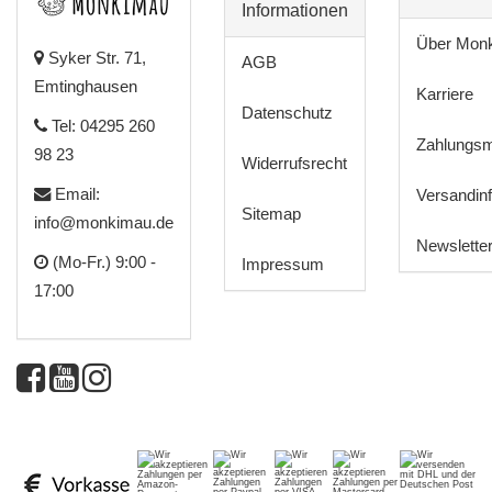
Informationen
Über Mon
Syker Str. 71,
AGB
Emtinghausen
Karriere
Datenschutz
Tel: 04295 260
Zahlungsm
98 23
Widerrufsrecht
Email:
Versandin
Sitemap
info@monkimau.de
Newslette
(Mo-Fr.) 9:00 -
Impressum
17:00