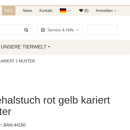
NDET IHR AUF AMAZON &
FAQ
News
Kontakt
(0)
Anmelden
Service & Hilfe
0
Artikel
UNSERE TIERWELT
ARIERT 2 MUSTER
alstuch rot gelb kariert
ter
:
BAN-44150