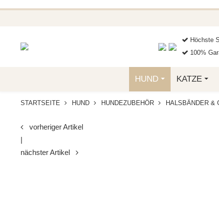
BEI FUNKELINO.DE. WE
Höchste S
100% Gara
HUND
KATZE
STARTSEITE
HUND
HUNDEZUBEHÖR
HALSBÄNDER & 
vorheriger Artikel
|
nächster Artikel