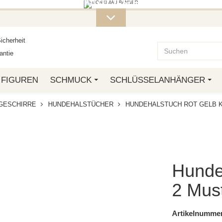
ITERE MONKIMAU-PRODUKTE FI
OTTO.
icherheit
ntie
FIGUREN
SCHMUCK
SCHLÜSSELANHÄNGER
GESCHIRRE
HUNDEHALSTÜCHER
HUNDEHALSTUCH ROT GELB K
Hundeh
2 Mus
Artikelnummer