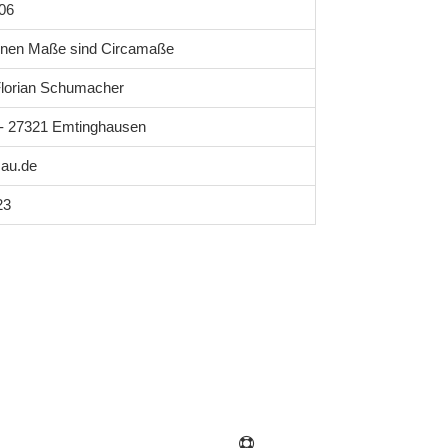
06
enen Maße sind Circamaße
lorian Schumacher
1 - 27321 Emtinghausen
au.de
23