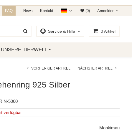
NDET IHR AUF AMAZON &
FAQ
News
Kontakt
(0)
Anmelden
Service & Hilfe
0
Artikel
UNSERE TIERWELT
|
VORHERIGER ARTIKEL
NÄCHSTER ARTIKEL
Zehenring 925 Silber
RIN-5960
t verfügbar
Monkimau