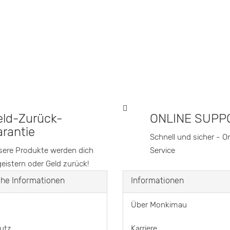
eld-Zurück-
ONLINE SUPP
rantie
Schnell und sicher - O
ere Produkte werden dich
Service
eistern oder Geld zurück!
che Informationen
Informationen
Über Monkimau
utz
Karriere