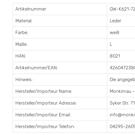
Artikelnummer
QW-K621-7
Material:
Leder
Farbe:
weiß
Maße:
L
HAN:
8021
Artikelnummer/EAN:
426047238
Hinweis:
Die angege
Hersteller/Importeur Name:
Monkimau -
Hersteller/Importeur Adresse:
Syker Str. 
Hersteller/Importeur Email:
info@monk
Hersteller/Importeur Telefon:
04295-260