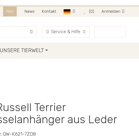
HR AUF AMAZON & OTTO.
FAQ
News
Kontakt
(0)
Anmelden
Service & Hilfe
0
Artikel
UNSERE TIERWELT
ussell Terrier
sselanhänger aus Leder
:
QW-K621-7ZD8