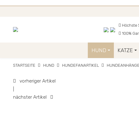
FUNKELINO.DE. WEITER
Höchste S
100% Gar
HUND
KATZE
STARTSEITE
HUND
HUNDEFANARTIKEL
HUNDEANHÄNG
vorheriger Artikel
|
nächster Artikel