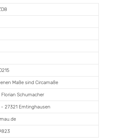
ZD8
0215
benen Maße sind Circamaße
 Florian Schumacher
71 - 27321 Emtinghausen
imau.de
9823