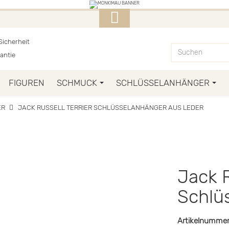
E MONKIMAU-PRODUKTE FINDET I
icherheit
antie
FIGUREN
SCHMUCK
SCHLÜSSELANHÄNGER
ER
JACK RUSSELL TERRIER SCHLÜSSELANHÄNGER AUS LEDER
Jack R
Schlü
Artikelnummer