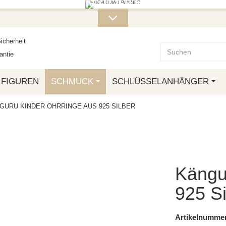
ITERE MONKIMAU-PRODUKTE FI
OTTO.
icherheit
ntie
FIGUREN
SCHMUCK
SCHLÜSSELANHÄNGER
GURU KINDER OHRRINGE AUS 925 SILBER
Kängu
925 Si
Artikelnummer