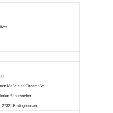
ilver
03
enen Maße sind Circamaße
lorian Schumacher
1 - 27321 Emtinghausen