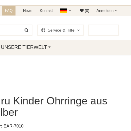
NDET IHR AUF AMAZON &
FAQ
News
Kontakt
(0)
Anmelden
Service & Hilfe
0
Artikel
UNSERE TIERWELT
ru Kinder Ohrringe aus
lber
:
EAR-7010