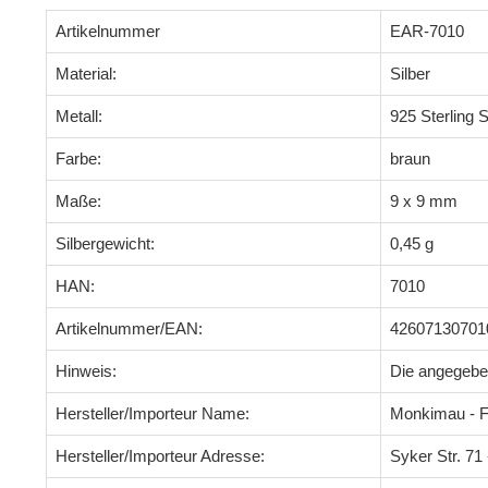
Artikelnummer
EAR-7010
Material:
Silber
Metall:
925 Sterling S
Farbe:
braun
Maße:
9 x 9 mm
Silbergewicht:
0,45 g
HAN:
7010
Artikelnummer/EAN:
42607130701
Hinweis:
Die angegeb
Hersteller/Importeur Name:
Monkimau - F
Hersteller/Importeur Adresse:
Syker Str. 7