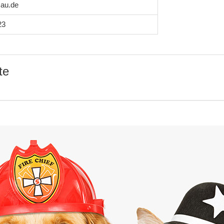
au.de
23
te