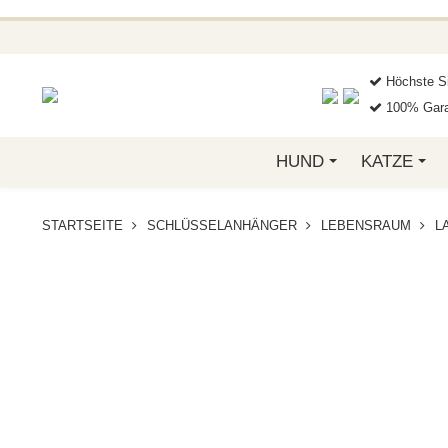
BEI FUNKELINO.DE. WE
Höchste Si
100% Gara
HUND
KATZE
STARTSEITE
SCHLÜSSELANHÄNGER
LEBENSRAUM
L