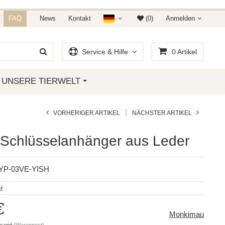
NDET IHR AUF AMAZON &
FAQ
News
Kontakt
(0)
Anmelden
Service & Hilfe
0
Artikel
UNSERE TIERWELT
|
VORHERIGER ARTIKEL
NÄCHSTER ARTIKEL
Schlüsselanhänger aus Leder
YP-03VE-YISH
r
€
Monkimau
rsand
(Warenpost)