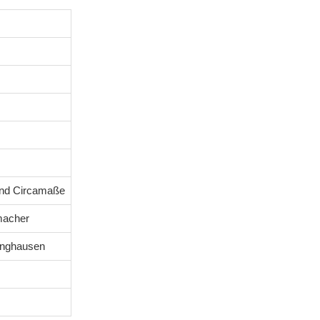
ind Circamaße
macher
tinghausen