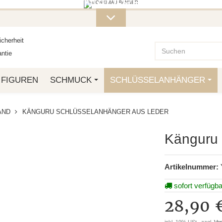
ITERE MONKIMAU-PRODUKTE FI
OTTO.
cherheit
ntie
FIGUREN
SCHMUCK
SCHLÜSSELANHÄNGER
AND
KÄNGURU SCHLÜSSELANHÄNGER AUS LEDER
Känguru 
Artikelnummer:
sofort verfügba
28,90 
inkl. 19% USt., zzgl.
Ve