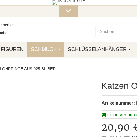
ITERE MONKIMAU-PRODUKTE FI
OTTO.
cherheit
ntie
FIGUREN
SCHMUCK
SCHLÜSSELANHÄNGER
 OHRRINGE AUS 925 SILBER
Katzen O
Artikelnummer:
sofort verfügba
20,90 
inkl. 19% USt., zzgl.
Ve