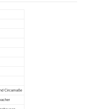
ind Circamaße
macher