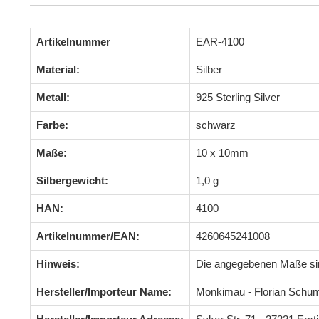
Artikelnummer
EAR-4100
Material:
Silber
Metall:
925 Sterling Silver
Farbe:
schwarz
Maße:
10 x 10mm
Silbergewicht:
1,0 g
HAN:
4100
Artikelnummer/EAN:
4260645241008
Hinweis:
Die angegebenen Maße s
Hersteller/Importeur Name:
Monkimau - Florian Schu