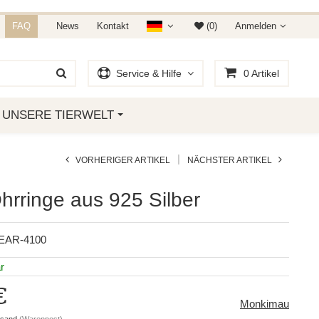
NDET IHR AUF AMAZON &
FAQ
News
Kontakt
(0)
Anmelden
Service & Hilfe
0
Artikel
UNSERE TIERWELT
|
VORHERIGER ARTIKEL
NÄCHSTER ARTIKEL
hrringe aus 925 Silber
EAR-4100
r
€
Monkimau
rsand
(Warenpost)