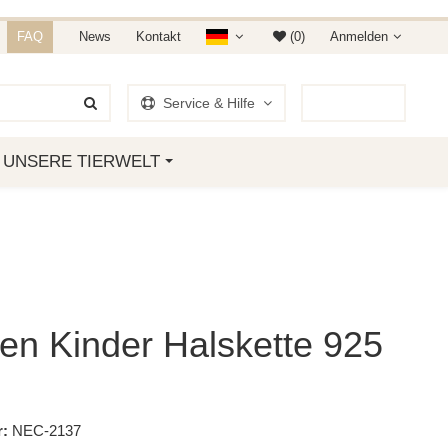
NDET IHR AUF AMAZON &
FAQ
News
Kontakt
(0)
Anmelden
Service & Hilfe
0
Artikel
UNSERE TIERWELT
en Kinder Halskette 925
:
NEC-2137