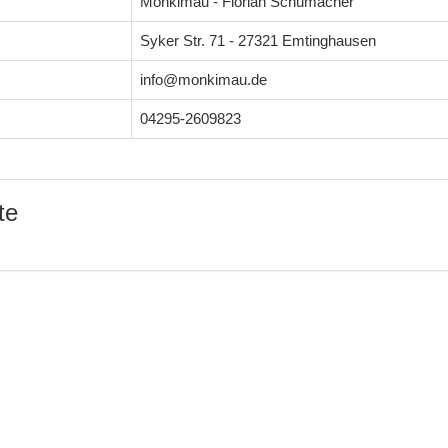
Monkimau - Florian Schumacher
Syker Str. 71 - 27321 Emtinghausen
info@monkimau.de
04295-2609823
te