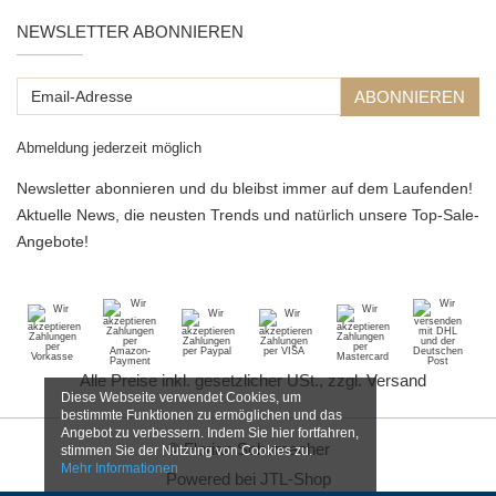
NEWSLETTER ABONNIEREN
Email-
ABONNIEREN
Adresse
Abmeldung jederzeit möglich
Newsletter abonnieren und du bleibst immer auf dem Laufenden!
Aktuelle News, die neusten Trends und natürlich unsere Top-Sale-
Angebote!
*
Alle Preise inkl. gesetzlicher USt., zzgl.
Versand
Diese Webseite verwendet Cookies, um
bestimmte Funktionen zu ermöglichen und das
Angebot zu verbessern. Indem Sie hier fortfahren,
© Florian Schumacher
stimmen Sie der Nutzung von Cookies zu.
Mehr Informationen
Powered bei
JTL-Shop