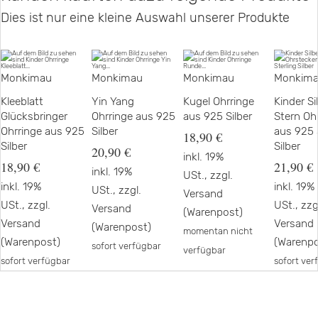
Dies ist nur eine kleine Auswahl unserer Produkte
Monkimau
Monkimau
Monkimau
Monkim
Kleeblatt
Yin Yang
Kugel Ohrringe
Kinder Si
Glücksbringer
Ohrringe aus 925
aus 925 Silber
Stern Oh
Ohrringe aus 925
Silber
aus 925 
18,90 €
Silber
Silber
20,90 €
inkl. 19%
18,90 €
21,90 €
inkl. 19%
USt., zzgl.
inkl. 19%
inkl. 19%
USt., zzgl.
Versand
USt., zzgl.
USt., zzg
Versand
(Warenpost)
Versand
Versand
(Warenpost)
momentan nicht
(Warenpost)
(Warenpo
sofort verfügbar
verfügbar
sofort verfügbar
sofort ver