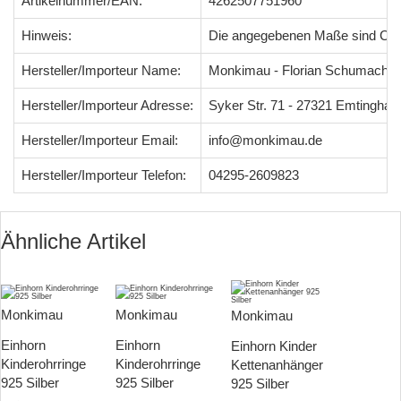
Artikelnummer/EAN:
4262507751960
Hinweis:
Die angegebenen Maße sind Ci
Hersteller/Importeur Name:
Monkimau - Florian Schumacher
Hersteller/Importeur Adresse:
Syker Str. 71 - 27321 Emtingha
Hersteller/Importeur Email:
info@monkimau.de
Hersteller/Importeur Telefon:
04295-2609823
Ähnliche Artikel
Monkimau
Monkimau
Monkimau
Einhorn
Einhorn
Einhorn Kinder
Kinderohrringe
Kinderohrringe
Kettenanhänger
925 Silber
925 Silber
925 Silber