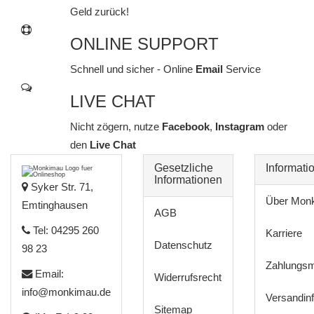
Geld zurück!
ONLINE SUPPORT
Schnell und sicher - Online
Email
Service
LIVE CHAT
Nicht zögern, nutze
Facebook
,
Instagram
oder
den
Live Chat
Gesetzliche
Informati
Informationen
Syker Str. 71,
Über Mon
Emtinghausen
AGB
Tel: 04295 260
Karriere
Datenschutz
98 23
Zahlungsm
Email:
Widerrufsrecht
info@monkimau.de
Versandin
Sitemap