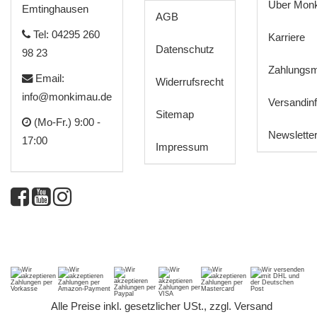
Über Mon
Emtinghausen
AGB
Tel: 04295 260
Karriere
Datenschutz
98 23
Zahlungsm
Email:
Widerrufsrecht
info@monkimau.de
Versandin
Sitemap
(Mo-Fr.) 9:00 -
Newslette
17:00
Impressum
*
Alle Preise inkl. gesetzlicher USt., zzgl.
Versand