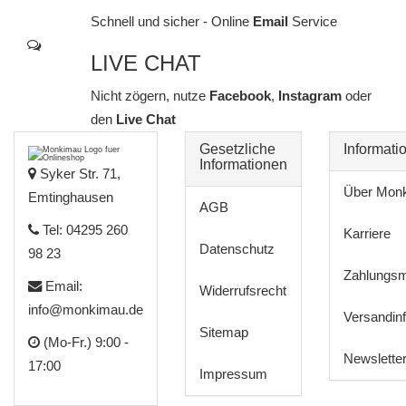
Schnell und sicher - Online
Email
Service
LIVE CHAT
Nicht zögern, nutze
Facebook
,
Instagram
oder
den
Live Chat
Gesetzliche
Informati
Informationen
Syker Str. 71,
Über Mon
Emtinghausen
AGB
Tel: 04295 260
Karriere
Datenschutz
98 23
Zahlungsm
Email:
Widerrufsrecht
info@monkimau.de
Versandin
Sitemap
(Mo-Fr.) 9:00 -
Newslette
17:00
Impressum