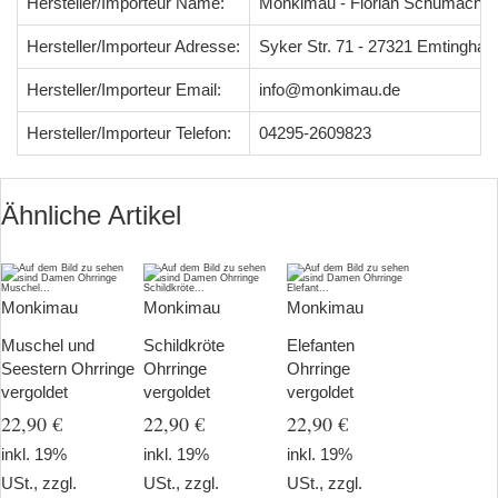
Hersteller/Importeur Name:
Monkimau - Florian Schumacher
Hersteller/Importeur Adresse:
Syker Str. 71 - 27321 Emtingha
Hersteller/Importeur Email:
info@monkimau.de
Hersteller/Importeur Telefon:
04295-2609823
Ähnliche Artikel
Monkimau
Monkimau
Monkimau
Muschel und
Schildkröte
Elefanten
Seestern Ohrringe
Ohrringe
Ohrringe
vergoldet
vergoldet
vergoldet
22,90 €
22,90 €
22,90 €
inkl. 19%
inkl. 19%
inkl. 19%
USt., zzgl.
USt., zzgl.
USt., zzgl.