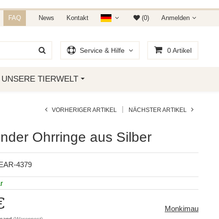
NDET IHR AUF AMAZON &
FAQ
News
Kontakt
(0)
Anmelden
Service & Hilfe
0
Artikel
UNSERE TIERWELT
|
VORHERIGER ARTIKEL
NÄCHSTER ARTIKEL
nder Ohrringe aus Silber
EAR-4379
r
€
Monkimau
rsand
(Warenpost)