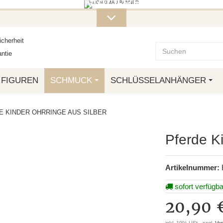
ITERE MONKIMAU-PRODUKTE FI
OTTO.
cherheit
ntie
FIGUREN
SCHMUCK
SCHLÜSSELANHÄNGER
E KINDER OHRRINGE AUS SILBER
Pferde Ki
Artikelnummer:
sofort verfügba
20,90 
inkl. 19% USt., zzgl.
Ve