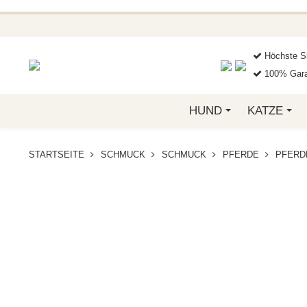
BEI FUNKELINO.DE. WE
Höchste Si
100% Gara
HUND
KATZE
STARTSEITE
SCHMUCK
SCHMUCK
PFERDE
PFERD