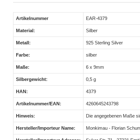
Artikelnummer
EAR-4379
Material:
Silber
Metall:
925 Sterling Silver
Farbe:
silber
Maße:
6 x 9mm
Silbergewicht:
0,5 g
HAN:
4379
Artikelnummer/EAN:
4260645243798
Hinweis:
Die angegebenen Maße s
Hersteller/Importeur Name:
Monkimau - Florian Schu