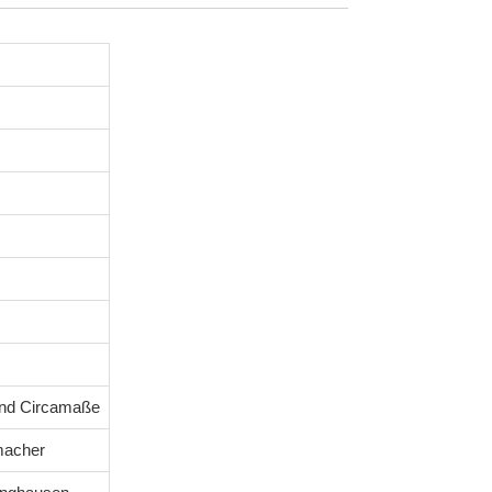
ind Circamaße
macher