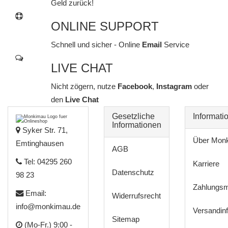
Geld zurück!
ONLINE SUPPORT
Schnell und sicher - Online
Email
Service
LIVE CHAT
Nicht zögern, nutze
Facebook
,
Instagram
oder
den
Live Chat
Gesetzliche
Informati
Informationen
Syker Str. 71,
Über Mon
Emtinghausen
AGB
Tel: 04295 260
Karriere
Datenschutz
98 23
Zahlungsm
Email:
Widerrufsrecht
info@monkimau.de
Versandin
Sitemap
(Mo-Fr.) 9:00 -