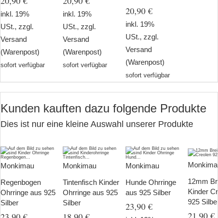
20,90 €
20,90 €
20,90 €
inkl. 19%
inkl. 19%
inkl. 19%
USt., zzgl.
USt., zzgl.
USt., zzgl.
Versand
Versand
Versand
(Warenpost)
(Warenpost)
(Warenpost)
sofort verfügbar
sofort verfügbar
sofort verfügbar
Kunden kauften dazu folgende Produkte
Dies ist nur eine kleine Auswahl unserer Produkte
Monkima
Monkimau
Monkimau
Monkimau
12mm Bre
Regenbogen
Tintenfisch Kinder
Hunde Ohrringe
Kinder C
Ohrringe aus 925
Ohrringe aus 925
aus 925 Silber
925 Silbe
Silber
Silber
23,90 €
21,90 €
23,90 €
18,90 €