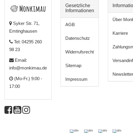
Gesetzliche
Informati
Informationen
Über Mon
Syker Str. 71,
AGB
Emtinghausen
Karriere
Datenschutz
Tel: 04295 260
Zahlungsm
98 23
Widerrufsrecht
Email:
Versandin
Sitemap
info@monkimau.de
Newslette
(Mo-Fr.) 9:00 -
Impressum
17:00