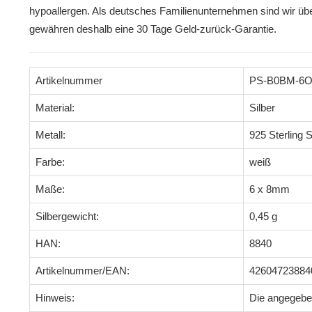
hypoallergen. Als deutsches Familienunternehmen sind wir übe
gewähren deshalb eine 30 Tage Geld-zurück-Garantie.
Artikelnummer
PS-B0BM-6
Material:
Silber
Metall:
925 Sterling S
Farbe:
weiß
Maße:
6 x 8mm
Silbergewicht:
0,45 g
HAN:
8840
Artikelnummer/EAN:
42604723884
Hinweis:
Die angegeb