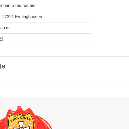
lorian Schumacher
1 - 27321 Emtinghausen
au.de
23
te