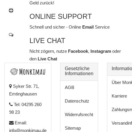
Geld zurück!
ONLINE SUPPORT
Schnell und sicher - Online
Email
Service
LIVE CHAT
Nicht zögern, nutze
Facebook
,
Instagram
oder
den
Live Chat
Gesetzliche
Informati
Informationen
Über Mon
Syker Str. 71,
AGB
Emtinghausen
Karriere
Datenschutz
Tel: 04295 260
Zahlungsm
98 23
Widerrufsrecht
Email:
Versandin
Sitemap
info@monkimau.de