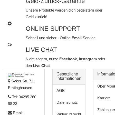
Geld-Zurück-Garantie
Unsere Produkte werden dich begeistern oder
Geld zurück!
ONLINE SUPPORT
Schnell und sicher - Online
Email
Service
LIVE CHAT
Nicht zögern, nutze
Facebook
,
Instagram
oder
den
Live Chat
Gesetzliche
Informati
Informationen
Syker Str. 71,
Über Mon
Emtinghausen
AGB
Tel: 04295 260
Karriere
Datenschutz
98 23
Zahlungsm
Email:
Widerrufsrecht