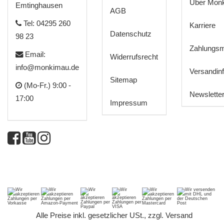
Über Mon
Emtinghausen
AGB
Tel: 04295 260
Karriere
Datenschutz
98 23
Zahlungsm
Email:
Widerrufsrecht
info@monkimau.de
Versandin
Sitemap
(Mo-Fr.) 9:00 -
Newslette
17:00
Impressum
*
Alle Preise inkl. gesetzlicher USt., zzgl.
Versand