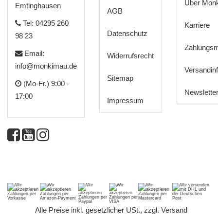
Über Mon
Emtinghausen
AGB
Tel: 04295 260
Karriere
Datenschutz
98 23
Zahlungsm
Email:
Widerrufsrecht
info@monkimau.de
Versandin
Sitemap
(Mo-Fr.) 9:00 -
Newslette
17:00
Impressum
*
Alle Preise inkl. gesetzlicher USt., zzgl.
Versand