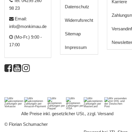
Tel: 04295 260
Karriere
Datenschutz
98 23
Zahlungsm
Email:
Widerrufsrecht
info@monkimau.de
Versandin
Sitemap
(Mo-Fr.) 9:00 -
Newslette
17:00
Impressum
*
Alle Preise inkl. gesetzlicher USt., zzgl.
Versand
© Florian Schumacher