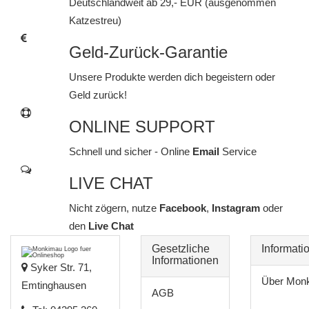
Deutschlandweit ab 29,- EUR (ausgenommen
Katzestreu)
Geld-Zurück-Garantie
Unsere Produkte werden dich begeistern oder
Geld zurück!
ONLINE SUPPORT
Schnell und sicher - Online
Email
Service
LIVE CHAT
Nicht zögern, nutze
Facebook
,
Instagram
oder
den
Live Chat
Gesetzliche
Informati
Informationen
Syker Str. 71,
Über Mon
Emtinghausen
AGB