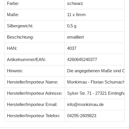
Farbe:
schwarz
Maße:
11 x 6mm
Silbergewicht:
0,5 g
Beschichtung:
emailliert
HAN:
4037
Artikelnummer/EAN:
4260645240377
Hinweis:
Die angegebenen Maße sind Ci
Hersteller/Importeur Name:
Monkimau - Florian Schumacher
Hersteller/Importeur Adresse:
Syker Str. 71 - 27321 Emtingha
Hersteller/Importeur Email:
info@monkimau.de
Hersteller/Importeur Telefon:
04295-2609823