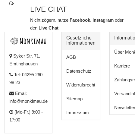
LIVE CHAT
Nicht zögern, nutze
Facebook
,
Instagram
oder
den
Live Chat
Gesetzliche
Informati
Informationen
Über Mon
Syker Str. 71,
AGB
Emtinghausen
Karriere
Datenschutz
Tel: 04295 260
Zahlungsm
98 23
Widerrufsrecht
Email:
Versandin
Sitemap
info@monkimau.de
Newslette
(Mo-Fr.) 9:00 -
Impressum
17:00