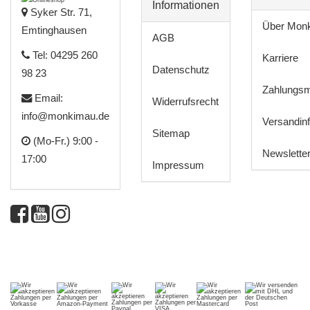
Informationen
Syker Str. 71,
Über Mon
Emtinghausen
AGB
Tel: 04295 260
Karriere
Datenschutz
98 23
Zahlungsm
Email:
Widerrufsrecht
info@monkimau.de
Versandin
Sitemap
(Mo-Fr.) 9:00 -
Newslette
17:00
Impressum