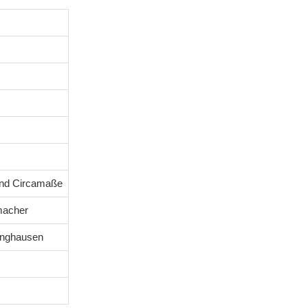
ind Circamaße
macher
tinghausen