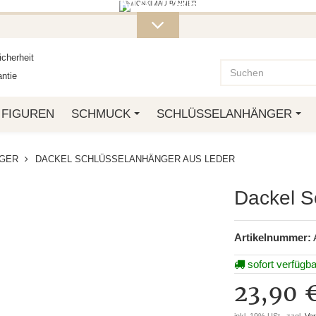
ITERE MONKIMAU-PRODUKTE FI
OTTO.
cherheit
ntie
FIGUREN
SCHMUCK
SCHLÜSSELANHÄNGER
GER
DACKEL SCHLÜSSELANHÄNGER AUS LEDER
Dackel S
Artikelnummer:
sofort verfügba
23,90 
inkl. 19% USt., zzgl.
Ve