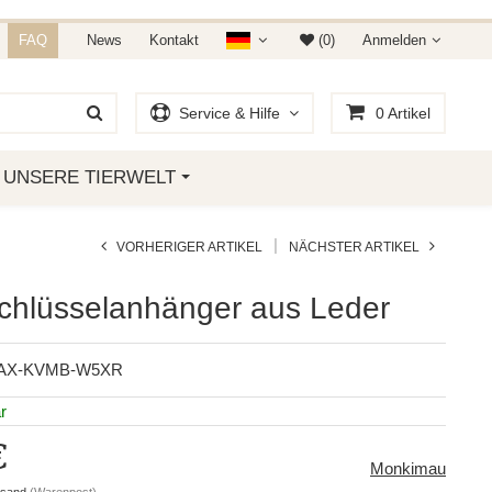
NDET IHR AUF AMAZON &
FAQ
News
Kontakt
(0)
Anmelden
Service & Hilfe
0
Artikel
UNSERE TIERWELT
|
VORHERIGER ARTIKEL
NÄCHSTER ARTIKEL
chlüsselanhänger aus Leder
AX-KVMB-W5XR
r
€
Monkimau
rsand
(Warenpost)