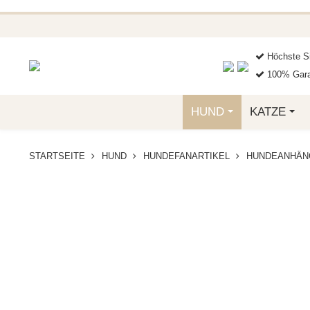
BEI FUNKELINO.DE. WE
Höchste Si
100% Gara
HUND
KATZE
STARTSEITE
HUND
HUNDEFANARTIKEL
HUNDEANHÄN