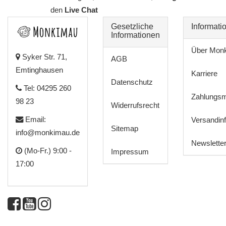
den
Live Chat
Gesetzliche
Informati
Informationen
Über Mon
Syker Str. 71,
AGB
Emtinghausen
Karriere
Datenschutz
Tel: 04295 260
Zahlungsm
98 23
Widerrufsrecht
Email:
Versandin
Sitemap
info@monkimau.de
Newslette
(Mo-Fr.) 9:00 -
Impressum
17:00