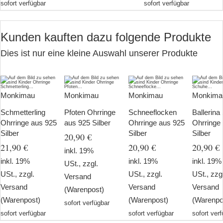
sofort verfügbar
sofort verfügbar
Kunden kauften dazu folgende Produkte
Dies ist nur eine kleine Auswahl unserer Produkte
Monkimau
Monkimau
Monkimau
Monkima
Schmetterling
Pfoten Ohrringe
Schneeflocken
Ballerin
Ohrringe aus 925
aus 925 Silber
Ohrringe aus 925
Ohrringe
Silber
Silber
Silber
20,90 €
21,90 €
20,90 €
20,90 €
inkl. 19%
inkl. 19%
inkl. 19%
inkl. 19%
USt., zzgl.
USt., zzgl.
USt., zzgl.
USt., zzg
Versand
Versand
Versand
Versand
(Warenpost)
(Warenpost)
(Warenpost)
(Warenpo
sofort verfügbar
sofort verfügbar
sofort verfügbar
sofort ver