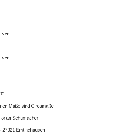
ilver
ilver
00
enen Maße sind Circamaße
lorian Schumacher
1 - 27321 Emtinghausen