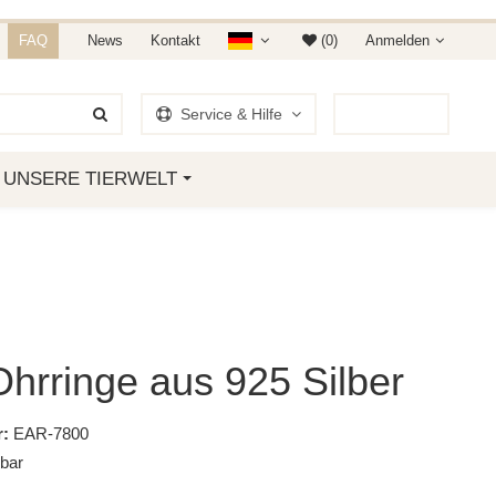
NDET IHR AUF AMAZON &
FAQ
News
Kontakt
(0)
Anmelden
Service & Hilfe
0
Artikel
UNSERE TIERWELT
hrringe aus 925 Silber
:
EAR-7800
gbar