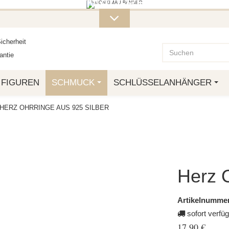
ITERE MONKIMAU-PRODUKTE FI
OTTO.
icherheit
ntie
FIGUREN
SCHMUCK
SCHLÜSSELANHÄNGER
HERZ OHRRINGE AUS 925 SILBER
Herz O
Artikelnummer
sofort verfü
17,90 €