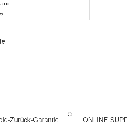
au.de
23
te
ld-Zurück-Garantie
ONLINE SUP