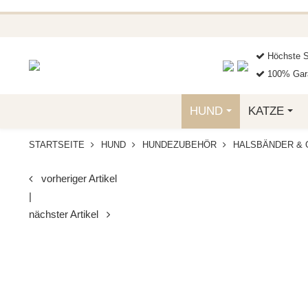
BEI FUNKELINO.DE. WE
Höchste S
100% Gara
HUND
KATZE
STARTSEITE
HUND
HUNDEZUBEHÖR
HALSBÄNDER & 
vorheriger Artikel
|
nächster Artikel