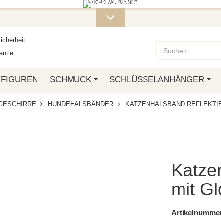
ITERE MONKIMAU-PRODUKTE FI
OTTO.
icherheit
ntie
FIGUREN
SCHMUCK
SCHLÜSSELANHÄNGER
GESCHIRRE
HUNDEHALSBÄNDER
KATZENHALSBAND REFLEKTI
Katzen
mit G
Artikelnummer