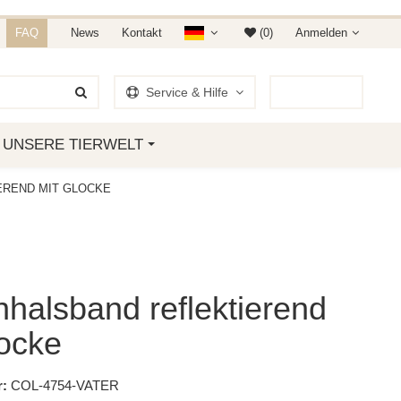
NDET IHR AUF AMAZON &
FAQ
News
Kontakt
(0)
Anmelden
Service & Hilfe
0
Artikel
UNSERE TIERWELT
EREND MIT GLOCKE
halsband reflektierend
locke
:
COL-4754-VATER