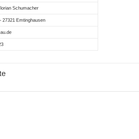
lorian Schumacher
1 - 27321 Emtinghausen
au.de
23
te