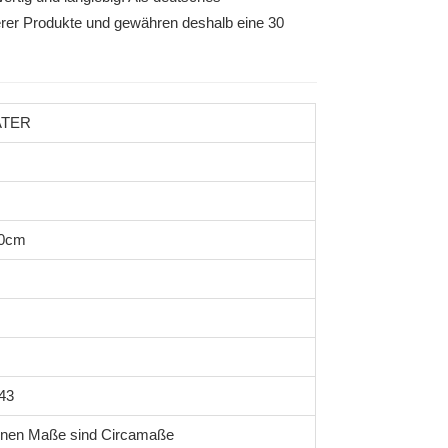
erer Produkte und gewähren deshalb eine 30
ATER
30cm
43
enen Maße sind Circamaße