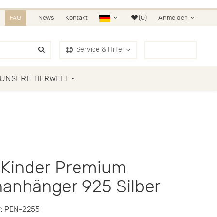
HR AUF AMAZON & OTTO.
FAQ
News
Kontakt
(0)
Anmelden
Service & Hilfe
0
Artikel
UNSERE TIERWELT
 Kinder Premium
nanhänger 925 Silber
:
PEN-2255