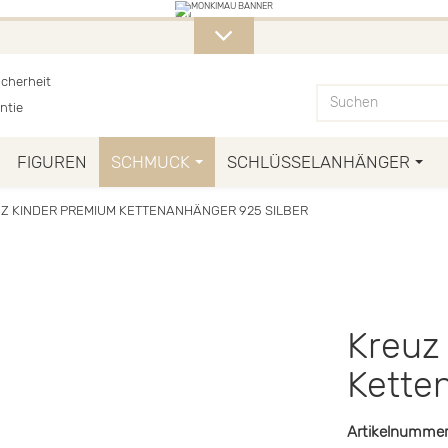
E MONKIMAU-PRODUKTE FINDET I
cherheit
ntie
FIGUREN
SCHMUCK
SCHLÜSSELANHÄNGER
Z KINDER PREMIUM KETTENANHÄNGER 925 SILBER
Kreuz
Kette
Artikelnummer