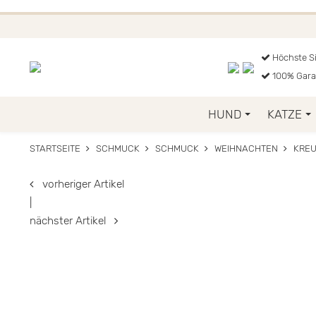
FUNKELINO.DE. WEITER
Höchste Si
100% Gara
HUND
KATZE
STARTSEITE
SCHMUCK
SCHMUCK
WEIHNACHTEN
KREU
vorheriger Artikel
|
nächster Artikel