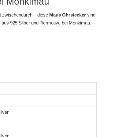
bei Monkimau
ht zwischendurch – diese
Maus Ohrstecker
sind
aus 925 Silber
und
Tiermotive bei Monkimau
.
ilver
ilver