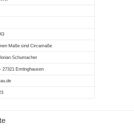
43
enen Maße sind Circamaße
lorian Schumacher
1 - 27321 Emtinghausen
au.de
23
te