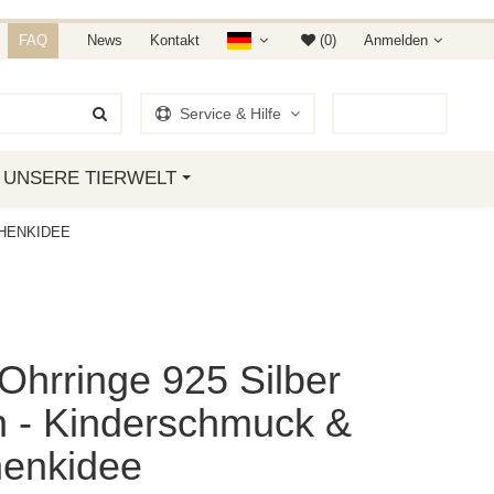
NDET IHR AUF AMAZON &
FAQ
News
Kontakt
(0)
Anmelden
Service & Hilfe
0
Artikel
UNSERE TIERWELT
CHENKIDEE
Ohrringe 925 Silber
n - Kinderschmuck &
enkidee