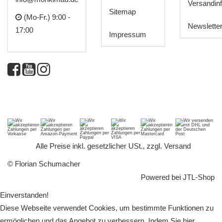
Versandin
Sitemap
(Mo-Fr.) 9:00 -
Newslette
17:00
Impressum
*
Alle Preise inkl. gesetzlicher USt., zzgl.
Versand
© Florian Schumacher
Powered bei
JTL-Shop
Einverstanden!
Diese Webseite verwendet Cookies, um bestimmte Funktionen zu
ermöglichen und das Angebot zu verbessern. Indem Sie hier