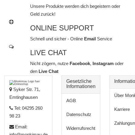
Unsere Produkte werden dich begeistern oder
Geld zurück!
ONLINE SUPPORT
Schnell und sicher - Online
Email
Service
LIVE CHAT
Nicht zögern, nutze
Facebook
,
Instagram
oder
den
Live Chat
Gesetzliche
Informati
Informationen
Syker Str. 71,
Über Mon
Emtinghausen
AGB
Tel: 04295 260
Karriere
Datenschutz
98 23
Zahlungsm
Email:
Widerrufsrecht
info@monkimau.de