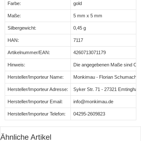
Farbe:
gold
Maße:
5 mm x 5 mm
Silbergewicht:
0,45 g
HAN:
7117
Artikelnummer/EAN:
4260713071179
Hinweis:
Die angegebenen Maße sind Ci
Hersteller/Importeur Name:
Monkimau - Florian Schumacher
Hersteller/Importeur Adresse:
Syker Str. 71 - 27321 Emtingha
Hersteller/Importeur Email:
info@monkimau.de
Hersteller/Importeur Telefon:
04295-2609823
Ähnliche Artikel