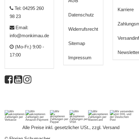
AGB
Tel: 04295 260
Karriere
Datenschutz
98 23
Zahlungsm
Email:
Widerrufsrecht
info@monkimau.de
Versandin
Sitemap
(Mo-Fr.) 9:00 -
Newslette
17:00
Impressum
*
Alle Preise inkl. gesetzlicher USt., zzgl.
Versand
© Florian Schumacher