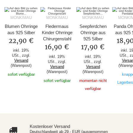
MONKIMAU
MONKIMAU
MONKIMAU
MONKI
Blumen Ohrringe
Fledermaus
Seepferdchen
Panda Oh
aus 925 Silber
Kinder Ohrringe
Ohrringe aus
aus 925 S
Chirurgenstahl
925 Silber
22,90 €
18,9
16,90 €
17,90 €
inkl. 19%
inkl. 
USt., zzgl.
USt., z
inkl. 19%
inkl. 19%
Versand
Versa
USt., zzgl.
USt., zzgl.
(Warenpost)
(Warenp
Versand
Versand
(Warenpost)
(Warenpost)
sofort verfügbar
knapp
sofort verfügbar
momentan nicht
Lagerbes
verfügbar
Kostenloser Versand
Deutschlandweit ab 29,- EUR (ausgenommen