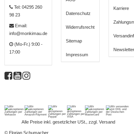
Tel: 04295 260
Karriere
Datenschutz
98 23
Zahlungsm
Email:
Widerrufsrecht
info@monkimau.de
Versandin
Sitemap
(Mo-Fr.) 9:00 -
Newslette
17:00
Impressum
*
Alle Preise inkl. gesetzlicher USt., zzgl.
Versand
© Florian Schumacher