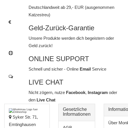
Deutschlandweit ab 29,- EUR (ausgenommen
Katzestreu)
Geld-Zurück-Garantie
Unsere Produkte werden dich begeistern oder
Geld zurück!
ONLINE SUPPORT
Schnell und sicher - Online
Email
Service
LIVE CHAT
Nicht zögern, nutze
Facebook
,
Instagram
oder
den
Live Chat
Gesetzliche
Informati
Informationen
Syker Str. 71,
Über Mon
Emtinghausen
AGB