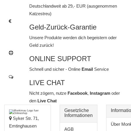
Deutschlandweit ab 29,- EUR (ausgenommen
Katzestreu)
Geld-Zurück-Garantie
Unsere Produkte werden dich begeistern oder
Geld zurück!
ONLINE SUPPORT
Schnell und sicher - Online
Email
Service
LIVE CHAT
Nicht zögern, nutze
Facebook
,
Instagram
oder
den
Live Chat
Gesetzliche
Informati
Informationen
Syker Str. 71,
Über Mon
Emtinghausen
AGB