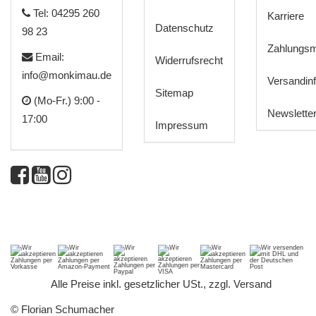
Tel: 04295 260
Karriere
Datenschutz
98 23
Zahlungsm
Email:
Widerrufsrecht
info@monkimau.de
Versandin
Sitemap
(Mo-Fr.) 9:00 -
Newslette
17:00
Impressum
*
Alle Preise inkl. gesetzlicher USt., zzgl.
Versand
© Florian Schumacher